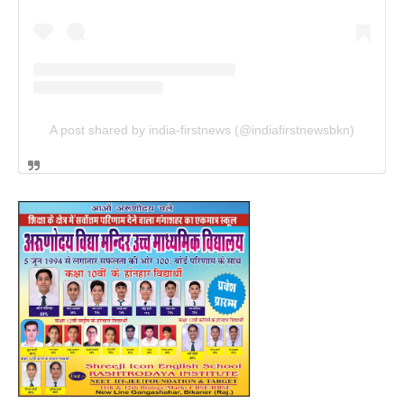
A post shared by india-firstnews (@indiafirstnewsbkn)