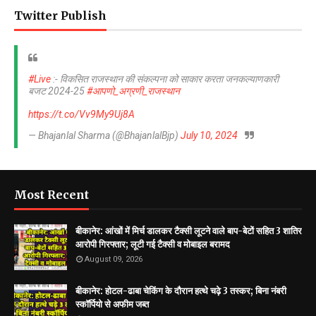
Twitter Publish
#Live
:- विकसित राजस्थान की संकल्पना को साकार करता जनकल्याणकारी
बजट 2024-25
#आपणो_अग्रणी_राजस्थान
https://t.co/Vv9My9Uj8A
— Bhajanlal Sharma (@BhajanlalBjp)
July 10, 2024
Most Recent
बीकानेर: आंखों में मिर्च डालकर टैक्सी लूटने वाले बाप-बेटों सहित 3 शातिर
आरोपी गिरफ्तार; लूटी गई टैक्सी व मोबाइल बरामद
August 09, 2026
बीकानेर: ​होटल-ढाबा चेकिंग के दौरान हत्थे चढ़े 3 तस्कर; बिना नंबरी
स्कॉर्पियो से अफीम जब्त