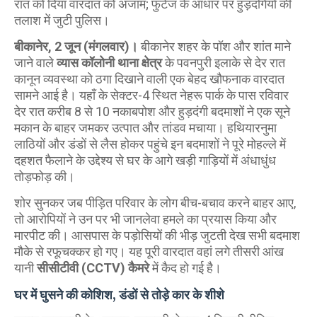
रात को दिया वारदात को अंजाम; फुटेज के आधार पर हुड़दंगियों की
तलाश में जुटी पुलिस।
बीकानेर, 2 जून (मंगलवार)।
बीकानेर शहर के पॉश और शांत माने
जाने वाले
व्यास कॉलोनी थाना क्षेत्र
के पवनपुरी इलाके से देर रात
कानून व्यवस्था को ठगा दिखाने वाली एक बेहद खौफनाक वारदात
सामने आई है। यहाँ के सेक्टर-4 स्थित नेहरू पार्क के पास रविवार
देर रात करीब 8 से 10 नकाबपोश और हुड़दंगी बदमाशों ने एक सूने
मकान के बाहर जमकर उत्पात और तांडव मचाया। हथियारनुमा
लाठियों और डंडों से लैस होकर पहुंचे इन बदमाशों ने पूरे मोहल्ले में
दहशत फैलाने के उद्देश्य से घर के आगे खड़ी गाड़ियों में अंधाधुंध
तोड़फोड़ की।
​शोर सुनकर जब पीड़ित परिवार के लोग बीच-बचाव करने बाहर आए,
तो आरोपियों ने उन पर भी जानलेवा हमले का प्रयास किया और
मारपीट की। आसपास के पड़ोसियों की भीड़ जुटती देख सभी बदमाश
मौके से रफूचक्कर हो गए। यह पूरी वारदात वहां लगे तीसरी आंख
यानी
सीसीटीवी (CCTV) कैमरे
में कैद हो गई है।
घर में घुसने की कोशिश, डंडों से तोड़े कार के शीशे