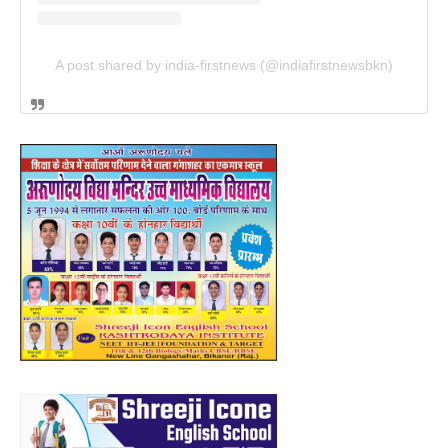
A post shared by india-firstnews (@indiafirstnewsbkn)