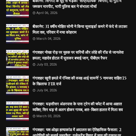
बीकानेर: सिगरेट के धुएं से भड़की 'सांप्रदायिक' चिंगारी; दो गुटों में
जमकर मारपीट, भारी पुलिस बल ने संभाला मोर्चा
April 06, 2026
बीकानेर: 31 वर्षीय मोहित सोनी ने किया सुसाइड! कमरे में फंदे से लटका
मिला शव, परिवार में मचा कोहराम
March 04, 2026
गंगाशहर नोखा रोड़ पर युवक पर सरियों और लोहे की रॉड से जानलेवा
हमला; महादेव होटल में घुसकर बचाई जान, पीबीएम रैफर
July 03, 2026
गंगाशहर खूनी हमले में रंजिश की वजह आई सामने! 5 नामजद सहित 15
के खिलाफ FIR दर्ज
July 04, 2026
गंगाशहर: घड़सीसर अंडरपास के पास ट्रेन की चपेट में आया अज्ञात
व्यक्ति; सिर धड़ से अलग होकर गायब, क्षत-विक्षत हालत में मिला शव
March 03, 2026
गंगाशहर: यश ओझा हत्याकांड में अदालत का ऐतिहासिक फैसला: 2
आरोपियों को सुनाई उम्रकैद; गर्लफ्रेंड विवाद में चाय की दुकान पर