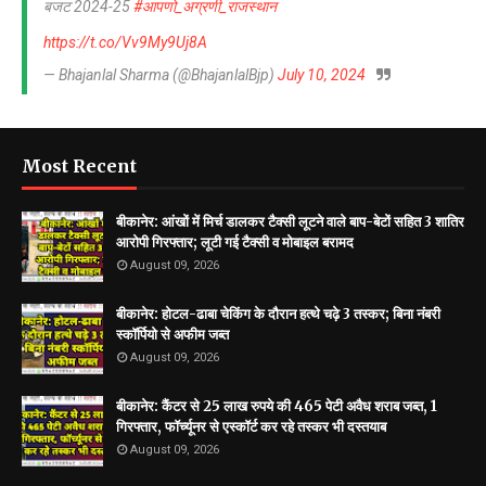
बजट 2024-25
#आपणो_अग्रणी_राजस्थान
https://t.co/Vv9My9Uj8A
— Bhajanlal Sharma (@BhajanlalBjp)
July 10, 2024
Most Recent
बीकानेर: आंखों में मिर्च डालकर टैक्सी लूटने वाले बाप-बेटों सहित 3 शातिर
आरोपी गिरफ्तार; लूटी गई टैक्सी व मोबाइल बरामद
August 09, 2026
बीकानेर: ​होटल-ढाबा चेकिंग के दौरान हत्थे चढ़े 3 तस्कर; बिना नंबरी
स्कॉर्पियो से अफीम जब्त
August 09, 2026
बीकानेर: कैंटर से 25 लाख रुपये की 465 पेटी अवैध शराब जब्त, 1
गिरफ्तार, फॉर्च्यूनर से एस्कॉर्ट कर रहे तस्कर भी दस्तयाब
August 09, 2026