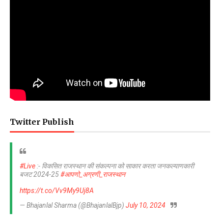
Twitter Publish
#Live
:- विकसित राजस्थान की संकल्पना को साकार करता जनकल्याणकारी
बजट 2024-25
#आपणो_अग्रणी_राजस्थान
https://t.co/Vv9My9Uj8A
— Bhajanlal Sharma (@BhajanlalBjp)
July 10, 2024