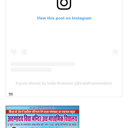
View this post on Instagram
A post shared by india-firstnews (@indiafirstnewsbkn)