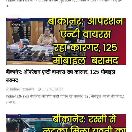
India-1stNews बीकानेर: ट्रक से बरामद हुई 850 पेट्टी अवैध अंग्रेजी शराब बीकानेर पुलिस
न…
बीकानेर
बीकानेर: ऑपरेशन एन्टी वायरस रहा कारगर, 125 मोबाइल
बरामद
India-Firstnews
July 26, 2024
India-1stNews बीकानेर: ऑपरेशन एन्टी वायरस रहा कारगर, 125 मोबाइल बरामद बीकानेर@
राजस्थ…
बीकानेर