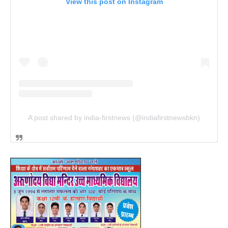
View this post on Instagram
A post shared by india-firstnews (@indiafirstnewsbkn)