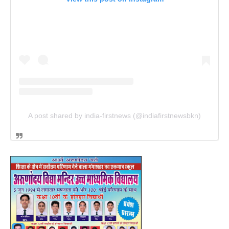
A post shared by india-firstnews (@indiafirstnewsbkn)