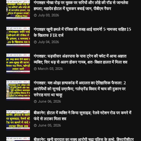
गंगाशहर नोखा रोड़ पर युवक पर सरियों और लोहे की रॉड से जानलेवा
हमला; महादेव होटल में घुसकर बचाई जान, पीबीएम रैफर
July 03, 2026
गंगाशहर खूनी हमले में रंजिश की वजह आई सामने! 5 नामजद सहित 15
के खिलाफ FIR दर्ज
July 04, 2026
गंगाशहर: घड़सीसर अंडरपास के पास ट्रेन की चपेट में आया अज्ञात
व्यक्ति; सिर धड़ से अलग होकर गायब, क्षत-विक्षत हालत में मिला शव
March 03, 2026
गंगाशहर: यश ओझा हत्याकांड में अदालत का ऐतिहासिक फैसला: 2
आरोपियों को सुनाई उम्रकैद; गर्लफ्रेंड विवाद में चाय की दुकान पर
सरेराह मारा था चाकू
June 06, 2026
बीकानेर: होटल में व्यक्ति ने किया सुसाइड; रेलवे स्टेशन रोड पर कमरे में
फंदे से लटका मिला शव
June 05, 2026
बीकानेर: खूनी वारदात का मुख्य आरोपी चढ़ा पुलिस के हत्थे, हिस्ट्रीशीटर