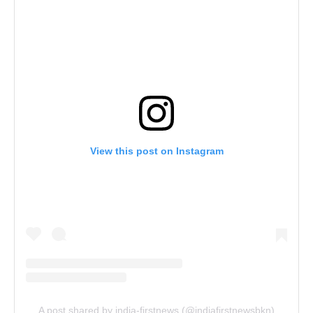
View this post on Instagram
A post shared by india-firstnews (@indiafirstnewsbkn)