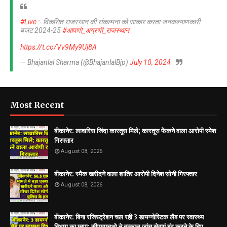
#Live
:- विकसित राजस्थान की संकल्पना को साकार करता जनकल्याणकारी
बजट 2024-25
#आपणो_अग्रणी_राजस्थान
https://t.co/Vv9My9Uj8A
— Bhajanlal Sharma (@BhajanlalBjp)
July 10, 2024
Most Recent
बीकानेर: लावारिस जिंदा कारतूस मिले; कारतूस फेंकने वाला आरोपी रमेश
गिरफ्तार
August 08, 2026
बीकानेर: स्मैक खरीदने वाला शातिर आरोपी दिनेश सोनी गिरफ्तार
August 08, 2026
बीकानेर: बिना रजिस्ट्रेशन चल रही 3 डायग्नोस्टिक लैब पर स्वास्थ्य
विभाग का छापा; सीएमएचओ ने तत्काल जांच सेवाएं बंद करने के दिए