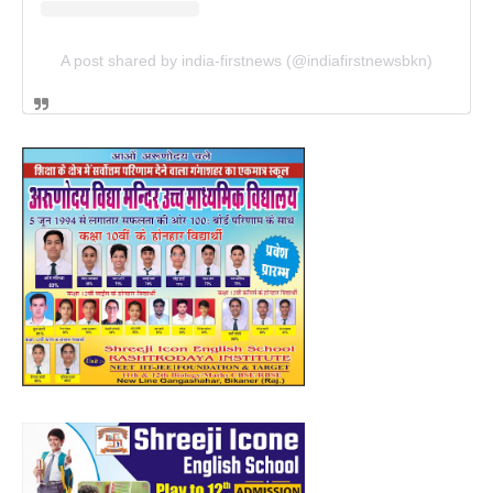
A post shared by india-firstnews (@indiafirstnewsbkn)