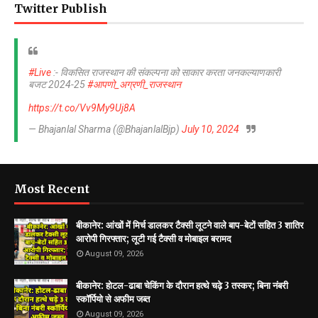
Twitter Publish
#Live
:- विकसित राजस्थान की संकल्पना को साकार करता जनकल्याणकारी
बजट 2024-25
#आपणो_अग्रणी_राजस्थान
https://t.co/Vv9My9Uj8A
— Bhajanlal Sharma (@BhajanlalBjp)
July 10, 2024
Most Recent
बीकानेर: आंखों में मिर्च डालकर टैक्सी लूटने वाले बाप-बेटों सहित 3 शातिर
आरोपी गिरफ्तार; लूटी गई टैक्सी व मोबाइल बरामद
August 09, 2026
बीकानेर: ​होटल-ढाबा चेकिंग के दौरान हत्थे चढ़े 3 तस्कर; बिना नंबरी
स्कॉर्पियो से अफीम जब्त
August 09, 2026