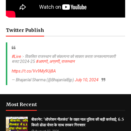
Twitter Publish
#Live
:- विकसित राजस्थान की संकल्पना को साकार करता जनकल्याणकारी
बजट 2024-25
#आपणो_अग्रणी_राजस्थान
https://t.co/Vv9My9Uj8A
— Bhajanlal Sharma (@BhajanlalBjp)
July 10, 2024
Most Recent
बीकानेर: 'ऑपरेशन नीलकंठ' के तहत नाल पुलिस की बड़ी कार्रवाई; 6.5
किलो डोडा पोस्त के साथ तस्कर गिरफ्तार