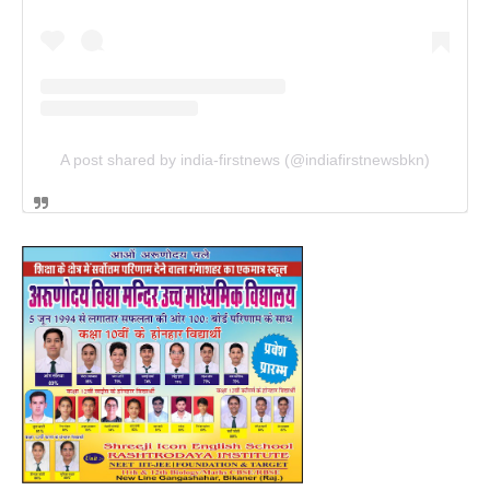
A post shared by india-firstnews (@indiafirstnewsbkn)