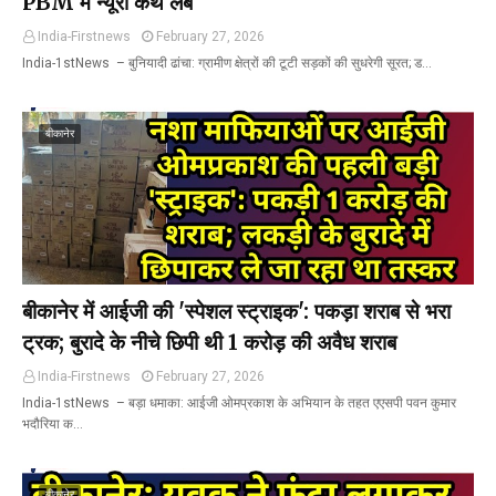
PBM में न्यूरो कैथ लैब
India-Firstnews
February 27, 2026
India-1stNews ​ – बुनियादी ढांचा: ग्रामीण क्षेत्रों की टूटी सड़कों की सुधरेगी सूरत; ड…
बीकानेर
बीकानेर में आईजी की 'स्पेशल स्ट्राइक': पकड़ा शराब से भरा
ट्रक; बुरादे के नीचे छिपी थी 1 करोड़ की अवैध शराब
India-Firstnews
February 27, 2026
India-1stNews ​ – बड़ा धमाका: आईजी ओमप्रकाश के अभियान के तहत एएसपी पवन कुमार
भदौरिया क…
बीकानेर