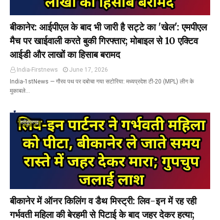
बीकानेर: आईपीएल के बाद भी जारी है सट्टे का 'खेल': एमपीएल
मैच पर खाईवाली करते बुकी गिरफ्तार; मोबाइल से 10 एक्टिव
आईडी और लाखों का हिसाब बरामद
India-Firstnews
June 17, 2026
India-1stNews ​— गौरव पथ पर दबोचा गया सटोरिया: मध्यप्रदेश टी-20 (MPL) लीग के
मुकाबले…
श्रीडूंगरगढ़
बीकानेर में ऑनर किलिंग व डैथ मिस्ट्री: लिव-इन में रह रही
गर्भवती महिला की बेरहमी से पिटाई के बाद जहर देकर हत्या;