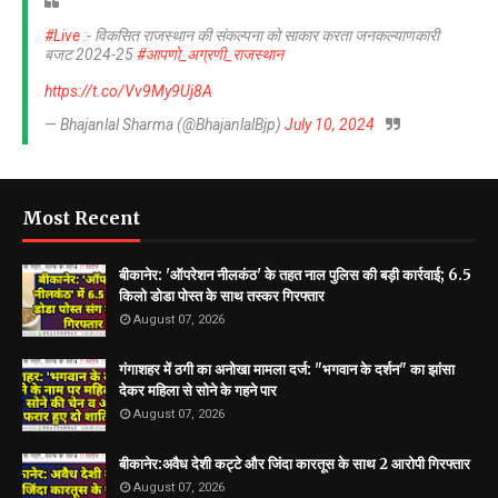
#Live
:- विकसित राजस्थान की संकल्पना को साकार करता जनकल्याणकारी
बजट 2024-25
#आपणो_अग्रणी_राजस्थान
https://t.co/Vv9My9Uj8A
— Bhajanlal Sharma (@BhajanlalBjp)
July 10, 2024
Most Recent
बीकानेर: 'ऑपरेशन नीलकंठ' के तहत नाल पुलिस की बड़ी कार्रवाई; 6.5
किलो डोडा पोस्त के साथ तस्कर गिरफ्तार
August 07, 2026
गंगाशहर में ठगी का अनोखा मामला दर्ज: "भगवान के दर्शन" का झांसा
देकर महिला से सोने के गहने पार
August 07, 2026
बीकानेर:अवैध देशी कट्टे और जिंदा कारतूस के साथ 2 आरोपी गिरफ्तार
August 07, 2026