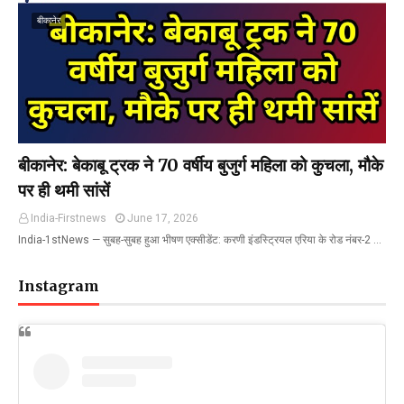
बीकानेर
बीकानेर: बेकाबू ट्रक ने 70 वर्षीय बुजुर्ग महिला को कुचला, मौके
पर ही थमी सांसें
India-Firstnews
June 17, 2026
India-1stNews ​— सुबह-सुबह हुआ भीषण एक्सीडेंट: करणी इंडस्ट्रियल एरिया के रोड नंबर-2 …
Instagram