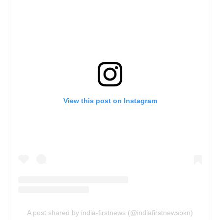
View this post on Instagram
A post shared by india-firstnews (@indiafirstnewsbkn)