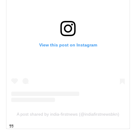
View this post on Instagram
A post shared by india-firstnews (@indiafirstnewsbkn)