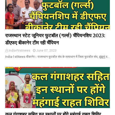
राजस्थान स्टेट जूनियर फुटबॉल (गर्ल्स) चैंपियनशिप 2023:
डीएफए बीकानेर टीम रही चैंपियन
India-Firstnews
June 07, 2023
India-1stNews बीकानेर। राजस्थान फुटबॉल संघ के तत्वाधान में जिला फुटबॉल संघ, झुंझुनूं द…
बीकानेर
कल गंगाशहर सहित इन स्थानों पर होंगे महंगाई राहत शिविर