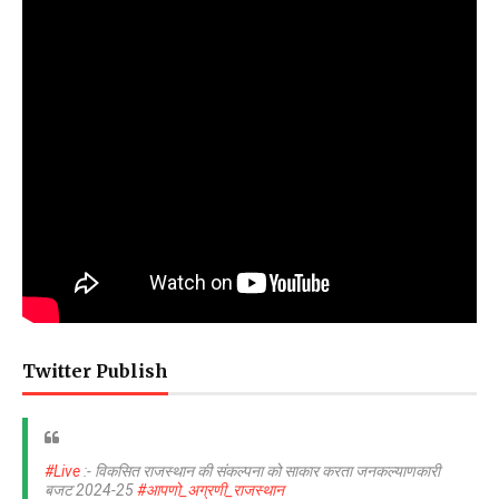
Twitter Publish
#Live
:- विकसित राजस्थान की संकल्पना को साकार करता जनकल्याणकारी
बजट 2024-25
#आपणो_अग्रणी_राजस्थान