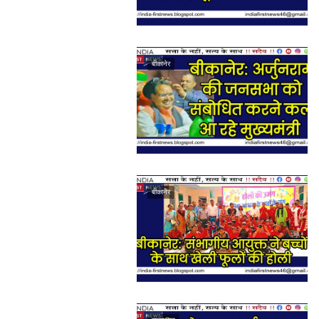
बीकानेर
बीकानेर