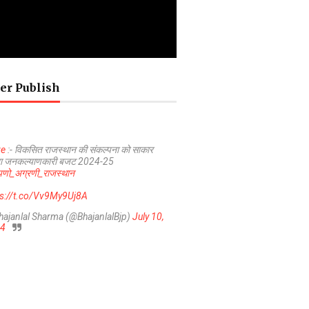
er Publish
ve
:- विकसित राजस्थान की संकल्पना को साकार
ा जनकल्याणकारी बजट 2024-25
णो_अग्रणी_राजस्थान
ps://t.co/Vv9My9Uj8A
hajanlal Sharma (@BhajanlalBjp)
July 10,
4