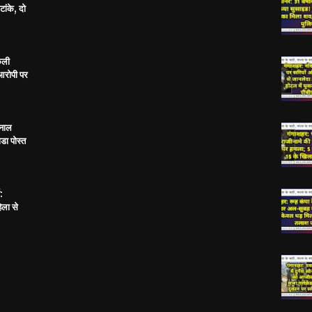
ांके, दो
केली
 आरोपी पर
 नाल
डा पोस्त
:
िला से