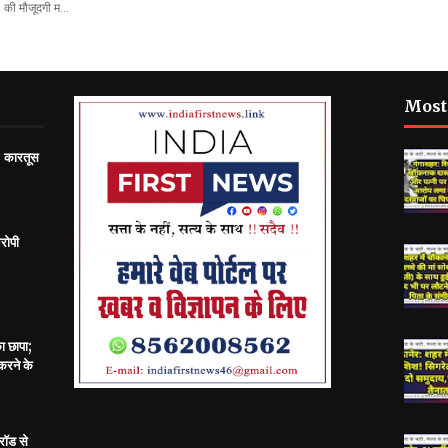
की मौजूदगी म…
Most
; कारतूस
रोपी
का छापा;
करने के
रॉड से