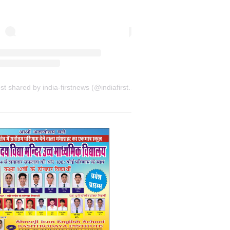
A post shared by india-firstnews (@indiafirstnewsbkn)