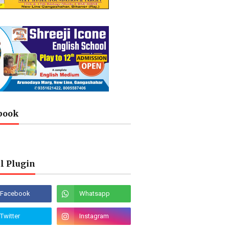
book
l Plugin