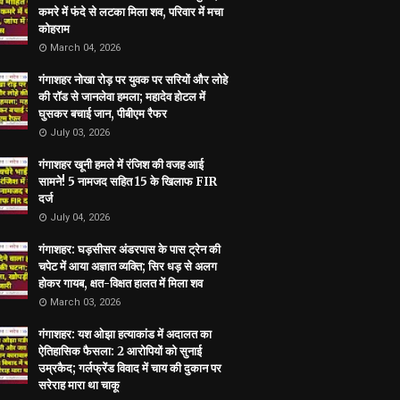
कमरे में फंदे से लटका मिला शव, परिवार में मचा
कोहराम
March 04, 2026
गंगाशहर नोखा रोड़ पर युवक पर सरियों और लोहे
की रॉड से जानलेवा हमला; महादेव होटल में
घुसकर बचाई जान, पीबीएम रैफर
July 03, 2026
गंगाशहर खूनी हमले में रंजिश की वजह आई
सामने! 5 नामजद सहित 15 के खिलाफ FIR
दर्ज
July 04, 2026
गंगाशहर: घड़सीसर अंडरपास के पास ट्रेन की
चपेट में आया अज्ञात व्यक्ति; सिर धड़ से अलग
होकर गायब, क्षत-विक्षत हालत में मिला शव
March 03, 2026
गंगाशहर: यश ओझा हत्याकांड में अदालत का
ऐतिहासिक फैसला: 2 आरोपियों को सुनाई
उम्रकैद; गर्लफ्रेंड विवाद में चाय की दुकान पर
सरेराह मारा था चाकू