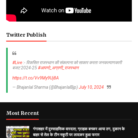
Twitter Publish
#Live
:- विकसित राजस्थान की संकल्पना को साकार करता जनकल्याणकारी
बजट 2024-25
#आपणो_अग्रणी_राजस्थान
https://t.co/Vv9My9Uj8A
— Bhajanlal Sharma (@BhajanlalBjp)
July 10, 2024
Most Recent
गंगाशहर में दुस्साहसिक वारदात; ग्राहक बनकर आया ठग, दुकान के
बाहर से तेल के टीन स्कूटी पर लादकर हुआ फरार