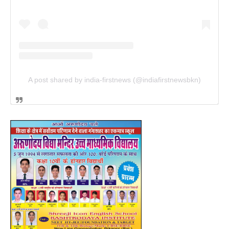
A post shared by india-firstnews (@indiafirstnewsbkn)