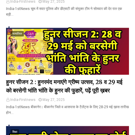
India-Firstnews
May 27, 2025
India-1stNews चूरू में सदर पुलिस और डीएसटी की संयुक्त टीम ने सोमवार की देर रात एक
बड़ी…
सामाजिक
हुनर सीजन 2 : हुनरमंद मनाएंगे ग्रीष्म उत्सव, 28 व 29 मई
को बरसेगी भांति भांति के हुनर की फुहारें, पढ़ें पूरी ख़बर
India-Firstnews
May 27, 2025
India-1stNews बीकानेर। बीकानेर जिले व आसपास के टैलेंट्स के लिए 28-29 मई ख़ास तारीख
होन…
शिक्षा