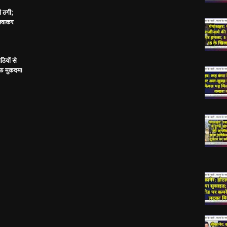
ी ठगी;
बनवाकर
ठियों से
ाफ मुकदमा