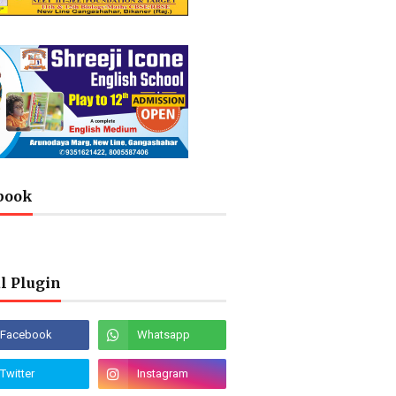
book
l Plugin