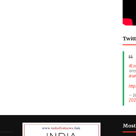
Twitt
#Li
करत
#आप
htt
— B
202
Most