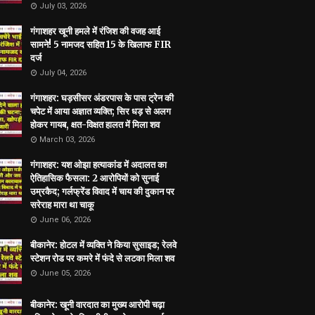
July 03, 2026
गंगाशहर खूनी हमले में रंजिश की वजह आई
सामने! 5 नामजद सहित 15 के खिलाफ FIR
दर्ज
July 04, 2026
गंगाशहर: घड़सीसर अंडरपास के पास ट्रेन की
चपेट में आया अज्ञात व्यक्ति; सिर धड़ से अलग
होकर गायब, क्षत-विक्षत हालत में मिला शव
March 03, 2026
गंगाशहर: यश ओझा हत्याकांड में अदालत का
ऐतिहासिक फैसला: 2 आरोपियों को सुनाई
उम्रकैद; गर्लफ्रेंड विवाद में चाय की दुकान पर
सरेराह मारा था चाकू
June 06, 2026
बीकानेर: होटल में व्यक्ति ने किया सुसाइड; रेलवे
स्टेशन रोड पर कमरे में फंदे से लटका मिला शव
June 05, 2026
बीकानेर: खूनी वारदात का मुख्य आरोपी चढ़ा