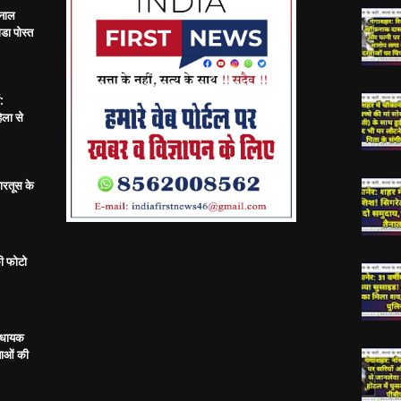
 नाल
डा पोस्त
:
िला से
ारतूस के
ी फोटो
विधायक
ताओं की