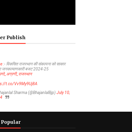
er Publish
ve
:- विकसित राजस्थान की संकल्पना को साकार
ा जनकल्याणकारी बजट 2024-25
णो_अग्रणी_राजस्थान
ps://t.co/Vv9My9Uj8A
hajanlal Sharma (@BhajanlalBjp)
July 10,
4
 Popular