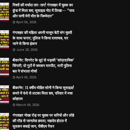
रिश्तों की मर्यादा तार-तार! गंगाशहर में युवक का
कुंड में मिला शव; सुसाइड नोट में लिखा— "पापा
और पत्नी मेरी मौत के जिम्मेदार"
April 06, 2026
गंगाशहर की महिला अपनी मासूम बेटी संग युवती
के साथ फरार; पुलिस ने किया दस्तयाब, घर
जाने से किया इंकार
June 20, 2026
बीकानेर: सिगरेट के धुएं से भड़की 'सांप्रदायिक'
चिंगारी; दो गुटों में जमकर मारपीट, भारी पुलिस
बल ने संभाला मोर्चा
April 06, 2026
बीकानेर: 31 वर्षीय मोहित सोनी ने किया सुसाइड!
कमरे में फंदे से लटका मिला शव, परिवार में मचा
कोहराम
March 04, 2026
गंगाशहर नोखा रोड़ पर युवक पर सरियों और लोहे
की रॉड से जानलेवा हमला; महादेव होटल में
घुसकर बचाई जान, पीबीएम रैफर