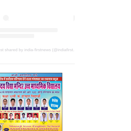
A post shared by india-firstnews (@indiafirstnewsbkn)