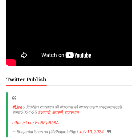
Twitter Publish
#Live
:- विकसित राजस्थान की संकल्पना को साकार करता जनकल्याणकारी
बजट 2024-25
#आपणो_अग्रणी_राजस्थान
https://t.co/Vv9My9Uj8A
— Bhajanlal Sharma (@BhajanlalBjp)
July 10, 2024