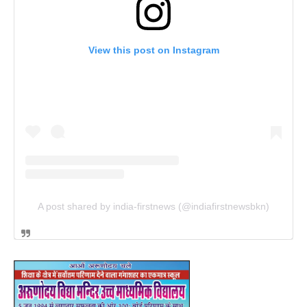
View this post on Instagram
A post shared by india-firstnews (@indiafirstnewsbkn)