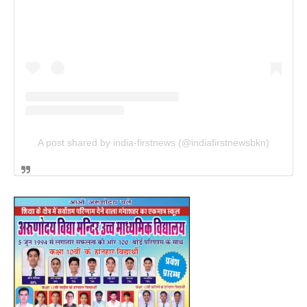
A post shared by india-firstnews (@indiafirstnewsbkn)