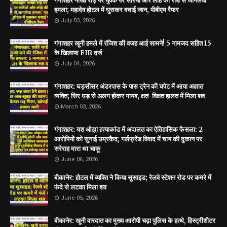
गंगाशहर नोखा रोड़ पर युवक पर सरियों और लोहे की रॉड से जानलेवा
हमला; महादेव होटल में घुसकर बचाई जान, पीबीएम रैफर
July 03, 2026
गंगाशहर खूनी हमले में रंजिश की वजह आई सामने! 5 नामजद सहित 15
के खिलाफ FIR दर्ज
July 04, 2026
गंगाशहर: घड़सीसर अंडरपास के पास ट्रेन की चपेट में आया अज्ञात
व्यक्ति; सिर धड़ से अलग होकर गायब, क्षत-विक्षत हालत में मिला शव
March 03, 2026
गंगाशहर: यश ओझा हत्याकांड में अदालत का ऐतिहासिक फैसला: 2
आरोपियों को सुनाई उम्रकैद; गर्लफ्रेंड विवाद में चाय की दुकान पर
सरेराह मारा था चाकू
June 06, 2026
बीकानेर: होटल में व्यक्ति ने किया सुसाइड; रेलवे स्टेशन रोड पर कमरे में
फंदे से लटका मिला शव
June 05, 2026
बीकानेर: खूनी वारदात का मुख्य आरोपी चढ़ा पुलिस के हत्थे, हिस्ट्रीशीटर