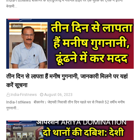
India-1stNews बीकानेर के श्रीडूंगरगढ़ में नेशनल हाइवे पर एक युवक को ट्रक ने इतनी
बेरहमी…
बीकानेर
तीन दिन से लापता हैं मनीष गुगनानी, जानकारी मिलने पर यहां
करें सूचना
India-Firstnews
August 06, 2023
India-1stNews बीकानेर। जेएनवी निवासी तीन दिन पहले घर से निकले 52 वर्षीय मनीष
गुगनानी…
बीकानेर