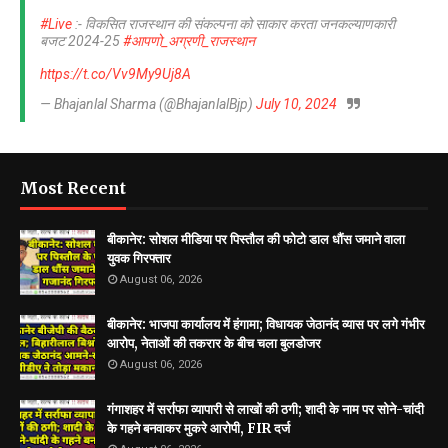
#Live
:- विकसित राजस्थान की संकल्पना को साकार करता जनकल्याणकारी
बजट 2024-25
#आपणो_अग्रणी_राजस्थान
https://t.co/Vv9My9Uj8A
— Bhajanlal Sharma (@BhajanlalBjp)
July 10, 2024
Most Recent
बीकानेर: सोशल मीडिया पर पिस्तौल की फोटो डाल धौंस जमाने वाला
युवक गिरफ्तार
August 06, 2026
बीकानेर: भाजपा कार्यालय में हंगामा; विधायक जेठानंद व्यास पर लगे गंभीर
आरोप, नेताओं की तकरार के बीच चला बुलडोजर
August 06, 2026
गंगाशहर में सर्राफा व्यापारी से लाखों की ठगी; शादी के नाम पर सोने-चांदी
के गहने बनवाकर मुकरे आरोपी, FIR दर्ज