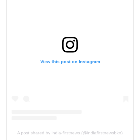
View this post on Instagram
A post shared by india-firstnews (@indiafirstnewsbkn)