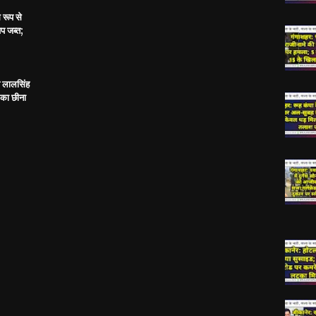
 रूप से
प जब्त;
य लालसिंह
 का छीना