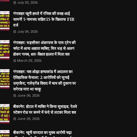
July 03, 2026
गंगाशहर खूनी हमले में रंजिश की वजह आई
सामने! 5 नामजद सहित 15 के खिलाफ FIR
दर्ज
July 04, 2026
गंगाशहर: घड़सीसर अंडरपास के पास ट्रेन की
चपेट में आया अज्ञात व्यक्ति; सिर धड़ से अलग
होकर गायब, क्षत-विक्षत हालत में मिला शव
March 03, 2026
गंगाशहर: यश ओझा हत्याकांड में अदालत का
ऐतिहासिक फैसला: 2 आरोपियों को सुनाई
उम्रकैद; गर्लफ्रेंड विवाद में चाय की दुकान पर
सरेराह मारा था चाकू
June 06, 2026
बीकानेर: होटल में व्यक्ति ने किया सुसाइड; रेलवे
स्टेशन रोड पर कमरे में फंदे से लटका मिला शव
June 05, 2026
बीकानेर: खूनी वारदात का मुख्य आरोपी चढ़ा