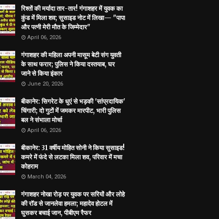
रिश्तों की मर्यादा तार-तार! गंगाशहर में युवक का
कुंड में मिला शव; सुसाइड नोट में लिखा— "पापा
और पत्नी मेरी मौत के जिम्मेदार"
April 06, 2026
गंगाशहर की महिला अपनी मासूम बेटी संग युवती
के साथ फरार; पुलिस ने किया दस्तयाब, घर
जाने से किया इंकार
June 20, 2026
बीकानेर: सिगरेट के धुएं से भड़की 'सांप्रदायिक'
चिंगारी; दो गुटों में जमकर मारपीट, भारी पुलिस
बल ने संभाला मोर्चा
April 06, 2026
बीकानेर: 31 वर्षीय मोहित सोनी ने किया सुसाइड!
कमरे में फंदे से लटका मिला शव, परिवार में मचा
कोहराम
March 04, 2026
गंगाशहर नोखा रोड़ पर युवक पर सरियों और लोहे
की रॉड से जानलेवा हमला; महादेव होटल में
घुसकर बचाई जान, पीबीएम रैफर