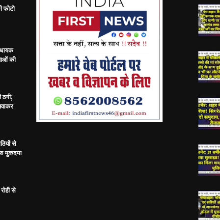
ी फोटो
विधायक
ताओं की
ी ठगी;
बनवाकर
ठियों से
ाफ मुकदमा
रोही से