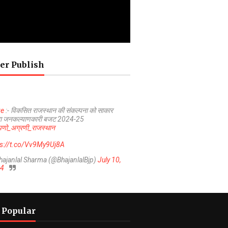
er Publish
ve
:- विकसित राजस्थान की संकल्पना को साकार
ा जनकल्याणकारी बजट 2024-25
णो_अग्रणी_राजस्थान
ps://t.co/Vv9My9Uj8A
hajanlal Sharma (@BhajanlalBjp)
July 10,
4
 Popular