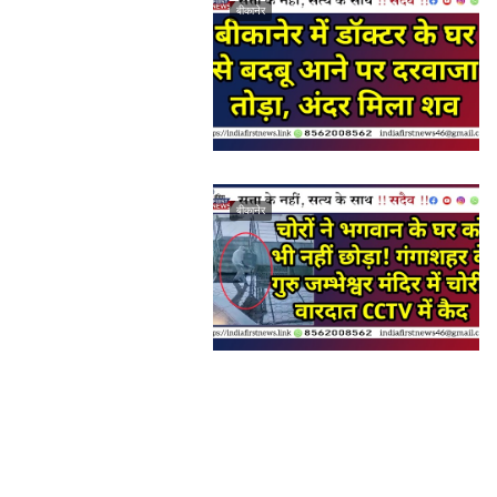
बीकानेर
बीकानेर