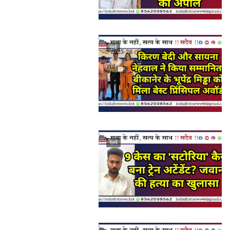
मुंबई
रेलवे