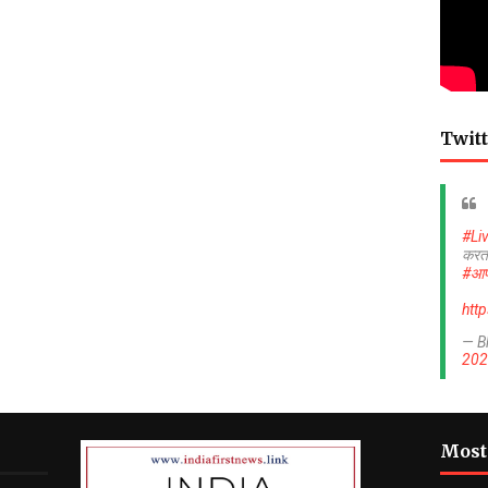
Twitt
#Li
करत
#आप
htt
— B
202
Most