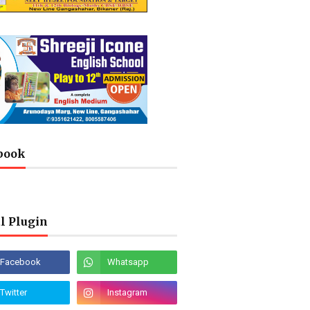
book
l Plugin