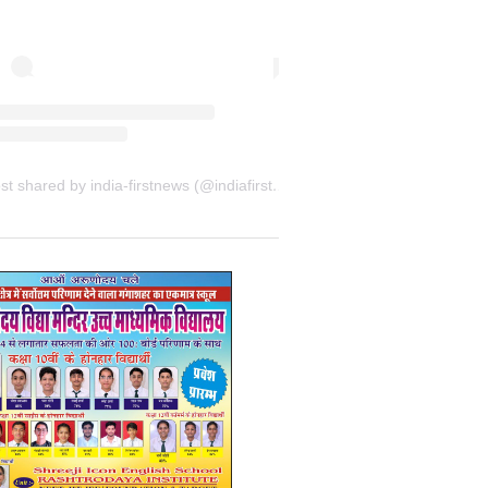
A post shared by india-firstnews (@indiafirstnewsbkn)