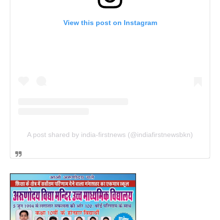
View this post on Instagram
A post shared by india-firstnews (@indiafirstnewsbkn)