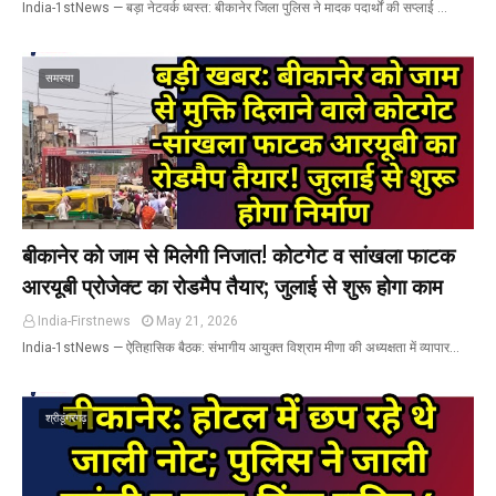
India-1stNews ​— बड़ा नेटवर्क ध्वस्त: बीकानेर जिला पुलिस ने मादक पदार्थों की सप्लाई …
समस्या
बीकानेर को जाम से मिलेगी निजात! कोटगेट व सांखला फाटक
आरयूबी प्रोजेक्ट का रोडमैप तैयार; जुलाई से शुरू होगा काम
India-Firstnews
May 21, 2026
India-1stNews ​— ऐतिहासिक बैठक: संभागीय आयुक्त विश्राम मीणा की अध्यक्षता में व्यापार…
श्रीडूंगरगढ़