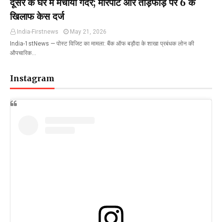
दूसरे के घर में मचाया गदर; मारपीट और तोड़फोड़ पर 6 के
खिलाफ केस दर्ज
India-Firstnews
May 21, 2026
India-1stNews ​— पोस्ट विजिट का मामला: बैंक ऑफ बड़ौदा के शाखा प्रबंधक लोन की
औपचारिक…
Instagram