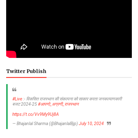
Twitter Publish
#Live
:- विकसित राजस्थान की संकल्पना को साकार करता जनकल्याणकारी
बजट 2024-25
#आपणो_अग्रणी_राजस्थान
https://t.co/Vv9My9Uj8A
— Bhajanlal Sharma (@BhajanlalBjp)
July 10, 2024