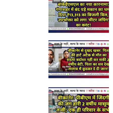
समस्या
बीकानेर
श्रीडूंगरगढ़