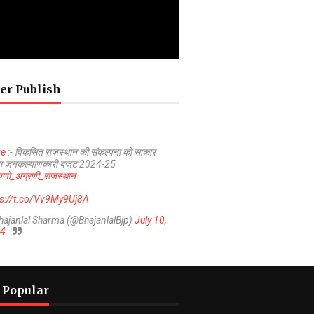
er Publish
ve
:- विकसित राजस्थान की संकल्पना को साकार
ा जनकल्याणकारी बजट 2024-25
णो_अग्रणी_राजस्थान
ps://t.co/Vv9My9Uj8A
hajanlal Sharma (@BhajanlalBjp)
July 10,
4
 Popular