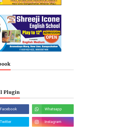
book
l Plugin