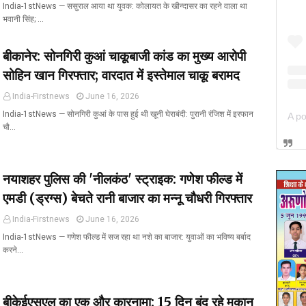
India-1stNews ​— ससुराल आया था युवक: कोलायत के खीन्दासर का रहने वाला था
भवानी सिंह; …
बीकानेर: सोनगिरी कुआं चाकूबाजी कांड का मुख्य आरोपी
सोहिन खान गिरफ्तार; वारदात में इस्तेमाल चाकू बरामद
India-Firstnews
June 16, 2026
India-1stNews ​— सोनगिरी कुआं के पास हुई थी खूनी घेराबंदी: पुरानी रंजिश में इरफान
चौ…
नयाशहर पुलिस की 'नीलकंठ' स्ट्राइक: गणेश फील्ड में
एमडी (ड्रग्स) बेचते रानी बाजार का मन्नू चौधरी गिरफ्तार
India-Firstnews
June 16, 2026
India-1stNews ​— गणेश फील्ड में सज रहा था नशे का बाजार: युवाओं का भविष्य बर्बाद
करने…
बीकेईएसएल का एक और कारनामा: 15 दिन बंद रहे मकान