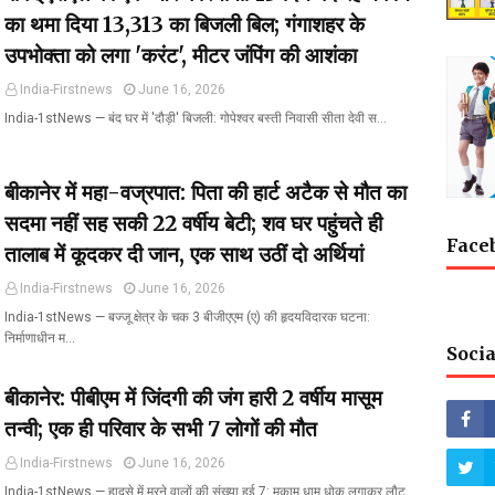
का थमा दिया ₹13,313 का बिजली बिल; गंगाशहर के
उपभोक्ता को लगा 'करंट', मीटर जंपिंग की आशंका
India-Firstnews
June 16, 2026
India-1stNews ​— बंद घर में 'दौड़ी' बिजली: गोपेश्वर बस्ती निवासी सीता देवी स…
बीकानेर में महा-वज्रपात: पिता की हार्ट अटैक से मौत का
सदमा नहीं सह सकी 22 वर्षीय बेटी; शव घर पहुंचते ही
Face
तालाब में कूदकर दी जान, एक साथ उठीं दो अर्थियां
India-Firstnews
June 16, 2026
India-1stNews ​— बज्जू क्षेत्र के चक 3 बीजीएएम (ए) की हृदयविदारक घटना:
निर्माणाधीन म…
Socia
बीकानेर: पीबीएम में जिंदगी की जंग हारी 2 वर्षीय मासूम
तन्वी; एक ही परिवार के सभी 7 लोगों की मौत
India-Firstnews
June 16, 2026
India-1stNews ​— हादसे में मरने वालों की संख्या हुई 7: मुकाम धाम धोक लगाकर लौट