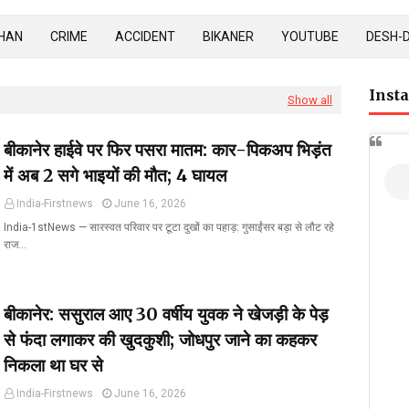
HAN
CRIME
ACCIDENT
BIKANER
YOUTUBE
DESH-
Inst
Show all
बीकानेर हाईवे पर फिर पसरा मातम: कार-पिकअप भिड़ंत
में अब 2 सगे भाइयों की मौत; 4 घायल
India-Firstnews
June 16, 2026
India-1stNews ​— सारस्वत परिवार पर टूटा दुखों का पहाड़: गुसाईंसर बड़ा से लौट रहे
राज…
बीकानेर: ससुराल आए 30 वर्षीय युवक ने खेजड़ी के पेड़
से फंदा लगाकर की खुदकुशी; जोधपुर जाने का कहकर
निकला था घर से
India-Firstnews
June 16, 2026