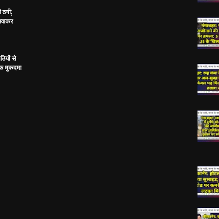
ी ठगी;
बनवाकर
ठियों से
ाफ मुकदमा