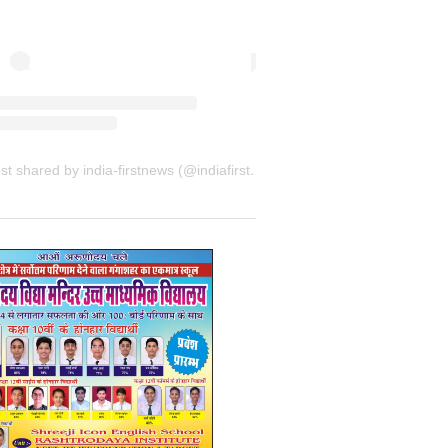
A post shared by india-firstnews (@indiafirstnewsbkn)