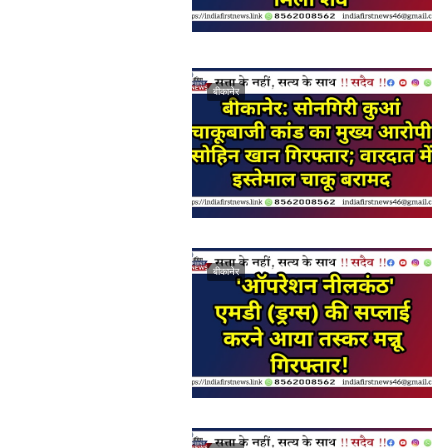
बीकानेर
बीकानेर