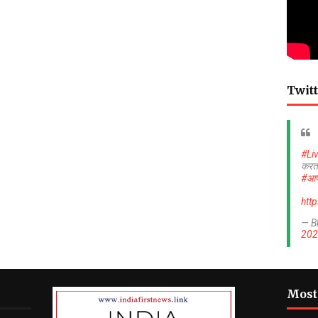
Twitt
#Li
करत
#आप
htt
— B
202
Most