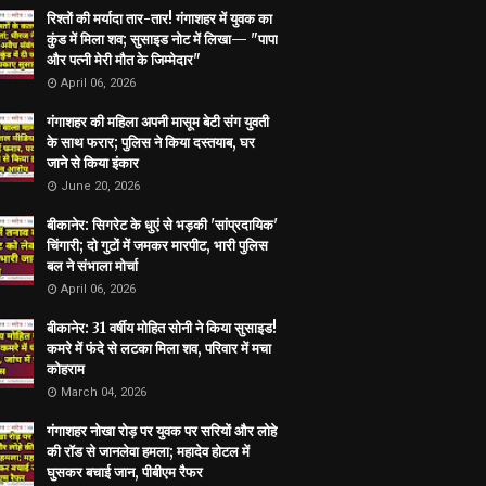
रिश्तों की मर्यादा तार-तार! गंगाशहर में युवक का
कुंड में मिला शव; सुसाइड नोट में लिखा— "पापा
और पत्नी मेरी मौत के जिम्मेदार"
April 06, 2026
गंगाशहर की महिला अपनी मासूम बेटी संग युवती
के साथ फरार; पुलिस ने किया दस्तयाब, घर
जाने से किया इंकार
June 20, 2026
बीकानेर: सिगरेट के धुएं से भड़की 'सांप्रदायिक'
चिंगारी; दो गुटों में जमकर मारपीट, भारी पुलिस
बल ने संभाला मोर्चा
April 06, 2026
बीकानेर: 31 वर्षीय मोहित सोनी ने किया सुसाइड!
कमरे में फंदे से लटका मिला शव, परिवार में मचा
कोहराम
March 04, 2026
गंगाशहर नोखा रोड़ पर युवक पर सरियों और लोहे
की रॉड से जानलेवा हमला; महादेव होटल में
घुसकर बचाई जान, पीबीएम रैफर