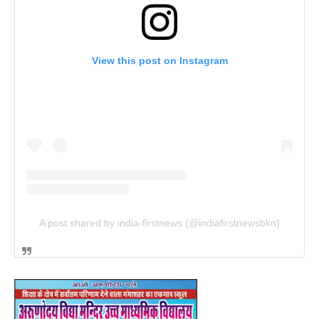
View this post on Instagram
A post shared by india-firstnews (@indiafirstnewsbkn)