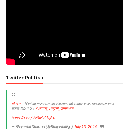
Twitter Publish
#Live
:- विकसित राजस्थान की संकल्पना को साकार करता जनकल्याणकारी
बजट 2024-25
#आपणो_अग्रणी_राजस्थान
https://t.co/Vv9My9Uj8A
— Bhajanlal Sharma (@BhajanlalBjp)
July 10, 2024