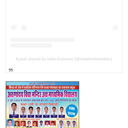
A post shared by india-firstnews (@indiafirstnewsbkn)