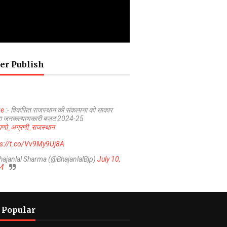
er Publish
ve
:- विकसित राजस्थान की संकल्पना को साकार
ा जनकल्याणकारी बजट 2024-25
णो_अग्रणी_राजस्थान
ps://t.co/Vv9My9Uj8A
hajanlal Sharma (@BhajanlalBjp)
July 10,
4
 Popular