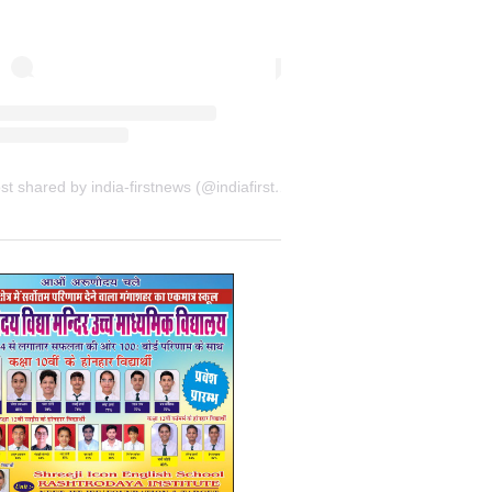
A post shared by india-firstnews (@indiafirstnewsbkn)