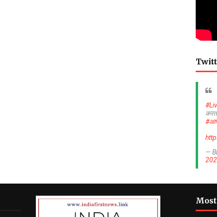
Twitt
#Li
करत
#आप
htt
— B
202
Most