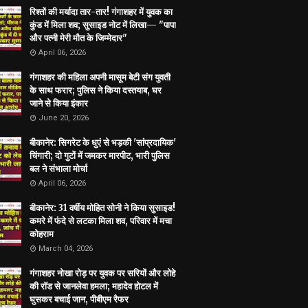
रिश्तों की मर्यादा तार-तार! गंगाशहर में युवक का
कुंड में मिला शव; सुसाइड नोट में लिखा— "पापा
और पत्नी मेरी मौत के जिम्मेदार"
April 06, 2026
गंगाशहर की महिला अपनी मासूम बेटी संग युवती
के साथ फरार; पुलिस ने किया दस्तयाब, घर
जाने से किया इंकार
June 20, 2026
बीकानेर: सिगरेट के धुएं से भड़की 'सांप्रदायिक'
चिंगारी; दो गुटों में जमकर मारपीट, भारी पुलिस
बल ने संभाला मोर्चा
April 06, 2026
बीकानेर: 31 वर्षीय मोहित सोनी ने किया सुसाइड!
कमरे में फंदे से लटका मिला शव, परिवार में मचा
कोहराम
March 04, 2026
गंगाशहर नोखा रोड़ पर युवक पर सरियों और लोहे
की रॉड से जानलेवा हमला; महादेव होटल में
घुसकर बचाई जान, पीबीएम रैफर