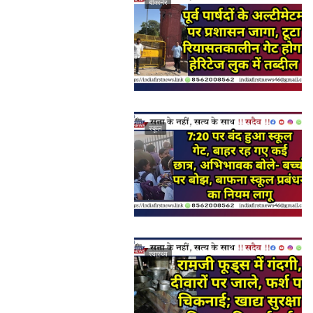
बीकानेर
स्कूल
स्वास्थ्य