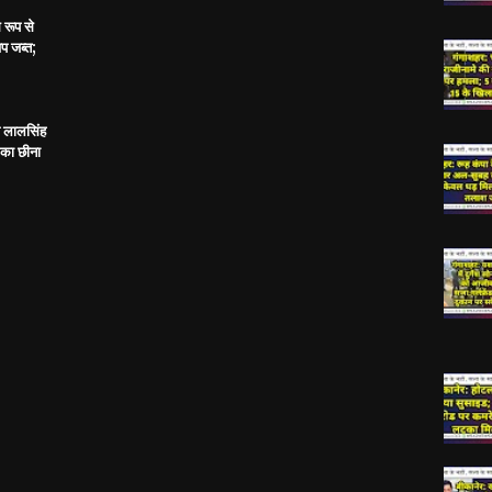
 रूप से
प जब्त;
य लालसिंह
 का छीना