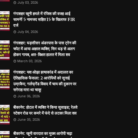
July 03, 2026
गंगाशहर खूनी हमले में रंजिश की वजह आई
सामने! 5 नामजद सहित 15 के खिलाफ FIR
दर्ज
July 04, 2026
गंगाशहर: घड़सीसर अंडरपास के पास ट्रेन की
चपेट में आया अज्ञात व्यक्ति; सिर धड़ से अलग
होकर गायब, क्षत-विक्षत हालत में मिला शव
March 03, 2026
गंगाशहर: यश ओझा हत्याकांड में अदालत का
ऐतिहासिक फैसला: 2 आरोपियों को सुनाई
उम्रकैद; गर्लफ्रेंड विवाद में चाय की दुकान पर
सरेराह मारा था चाकू
June 06, 2026
बीकानेर: होटल में व्यक्ति ने किया सुसाइड; रेलवे
स्टेशन रोड पर कमरे में फंदे से लटका मिला शव
June 05, 2026
बीकानेर: खूनी वारदात का मुख्य आरोपी चढ़ा