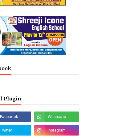
book
l Plugin