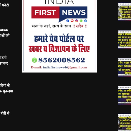
ी फोटो
विधायक
ताओं की
ी ठगी;
बनवाकर
ठियों से
ाफ मुकदमा
रोही से