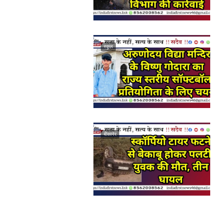
स्कूल
बीकानेर