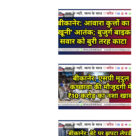
समस्या
बीकानेर
बीकानेर