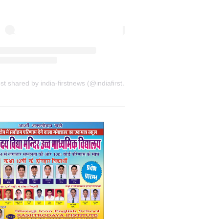
A post shared by india-firstnews (@indiafirstnewsbkn)