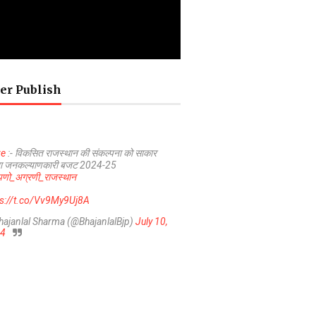
er Publish
ve
:- विकसित राजस्थान की संकल्पना को साकार
ा जनकल्याणकारी बजट 2024-25
णो_अग्रणी_राजस्थान
ps://t.co/Vv9My9Uj8A
hajanlal Sharma (@BhajanlalBjp)
July 10,
4