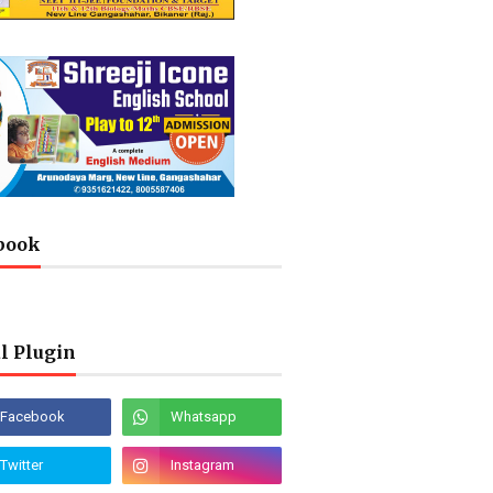
book
l Plugin