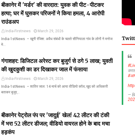
बीकानेर में 'मर्डर' की वारदात: युवक की पीट-पीटकर
हत्या; घर में घुसकर परिजनों ने किया हमला, 4 आरोपी
राउंडअप
India-Firstnews
March 29, 2026
Twitt
India-1stNews ​ – खूनी रंजिश: अवैध संबंधों के चलते सीनियाला गांव के लोगों ने मनोज
मे…
गंगाशहर: डिजिटल अरेस्ट कर बुजुर्ग से ठगे 5 लाख; युवती
#Li
की खुदकुशी का डर दिखाकर जाल में फंसाया
करत
#आप
India-Firstnews
March 29, 2026
htt
India-1stNews ​ – शातिर जाल: 14 मार्च को आया वीडियो कॉल; खुद को अधिकारी
बताकर बुजुर्…
— B
202
बीकानेर पेट्रोल पंप पर 'जादुई' खेल! 42 लीटर की टंकी
में भरा 52 लीटर डीजल; वीडियो वायरल होने के बाद मचा
हड़कंप