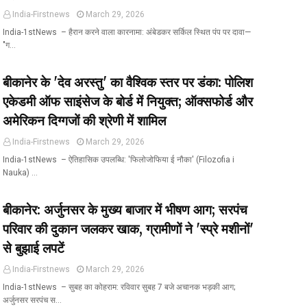
India-Firstnews
March 29, 2026
India-1stNews ​ – हैरान करने वाला कारनामा: अंबेडकर सर्किल स्थित पंप पर दावा—
"ग…
बीकानेर के 'देव अरस्तु' का वैश्विक स्तर पर डंका: पोलिश
एकेडमी ऑफ साइंसेज के बोर्ड में नियुक्त; ऑक्सफोर्ड और
अमेरिकन दिग्गजों की श्रेणी में शामिल
India-Firstnews
March 29, 2026
India-1stNews ​ – ऐतिहासिक उपलब्धि: 'फिलोजोफिया ई नौका' (Filozofia i
Nauka) …
बीकानेर: अर्जुनसर के मुख्य बाजार में भीषण आग; सरपंच
परिवार की दुकान जलकर खाक, ग्रामीणों ने 'स्प्रे मशीनों'
से बुझाई लपटें
India-Firstnews
March 29, 2026
India-1stNews ​ – सुबह का कोहराम: रविवार सुबह 7 बजे अचानक भड़की आग;
अर्जुनसर सरपंच स…