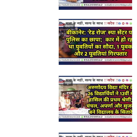
बीकानेर
स्कूल