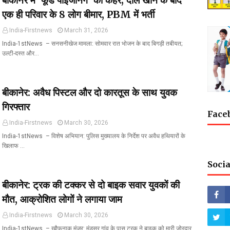
बीकानेर में 'फूड पॉइजनिंग' का कहर; दाल खाने के बाद
एक ही परिवार के 8 लोग बीमार, PBM में भर्ती
India-Firstnews
March 31, 2026
India-1stNews ​ – सनसनीखेज मामला: सोमवार रात भोजन के बाद बिगड़ी तबीयत;
उल्टी-दस्त और…
बीकानेर: अवैध पिस्टल और दो कारतूस के साथ युवक
गिरफ्तार
Face
India-Firstnews
March 30, 2026
India-1stNews ​ – विशेष अभियान: पुलिस मुख्यालय के निर्देश पर अवैध हथियारों के
खिलाफ …
Socia
बीकानेर: ट्रक की टक्कर से दो बाइक सवार युवकों की
मौत, आक्रोशित लोगों ने लगाया जाम
India-Firstnews
March 30, 2026
India-1stNews ​ – खौफनाक मंजर: मूंडसर गांव के पास ट्रक ने बाइक को मारी जोरदार